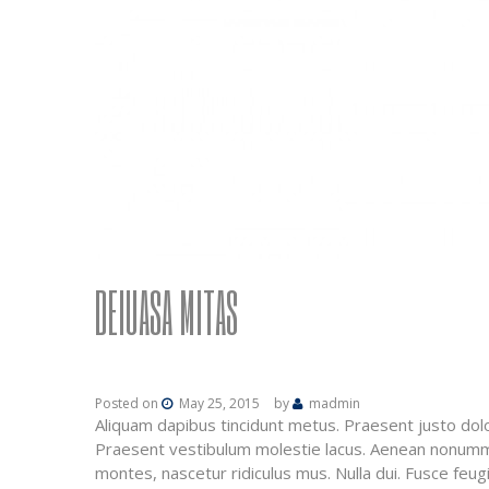
DEIUASA MITAS
Posted on
May 25, 2015
by
madmin
Aliquam dapibus tincidunt metus. Praesent justo dolor
Praesent vestibulum molestie lacus. Aenean nonummy 
montes, nascetur ridiculus mus. Nulla dui. Fusce feu