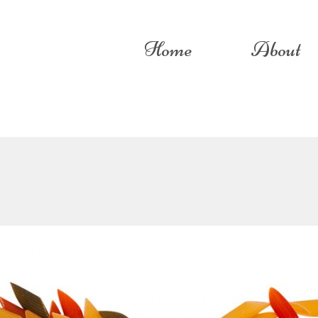
Home
About