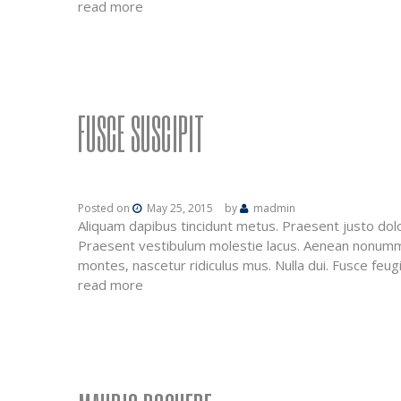
read more
FUSCE SUSCIPIT
Posted on
May 25, 2015
by
madmin
Aliquam dapibus tincidunt metus. Praesent justo dolor
Praesent vestibulum molestie lacus. Aenean nonummy 
montes, nascetur ridiculus mus. Nulla dui. Fusce feu
read more