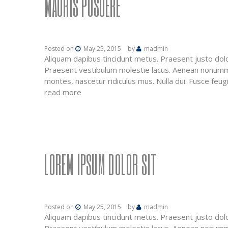
MAURIS POSUERE
Posted on
May 25, 2015
by
madmin
Aliquam dapibus tincidunt metus. Praesent justo dolor
Praesent vestibulum molestie lacus. Aenean nonummy 
montes, nascetur ridiculus mus. Nulla dui. Fusce feu
read more
LOREM IPSUM DOLOR SIT
Posted on
May 25, 2015
by
madmin
Aliquam dapibus tincidunt metus. Praesent justo dolor