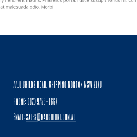
hendrerit mauris. Phasellus porta. Fusce suscipit varius mi. Cum
giat malesuada odio. Morbi
7/10 Childs Road, Chipping Norton NSW 2170
Phone: (02) 9755-1664
Email:
sales@marchioni.com.au