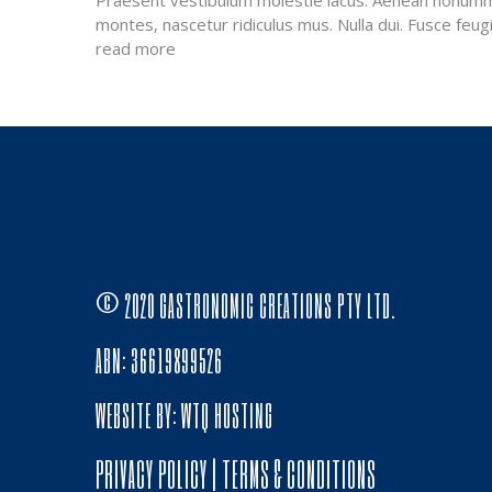
Praesent vestibulum molestie lacus. Aenean nonummy 
montes, nascetur ridiculus mus. Nulla dui. Fusce feu
read more
© 2020 GASTRONOMIC CREATIONS PTY LTD.
ABN: 36619899526
WEBSITE BY:
WTQ HOSTING
PRIVACY POLICY
|
TERMS & CONDITIONS